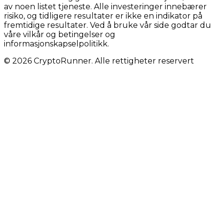
av noen listet tjeneste. Alle investeringer innebærer
risiko, og tidligere resultater er ikke en indikator på
fremtidige resultater. Ved å bruke vår side godtar du
våre vilkår og betingelser og
informasjonskapselpolitikk.
© 2026 CryptoRunner. Alle rettigheter reservert