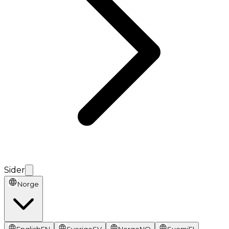
Sider
Norge