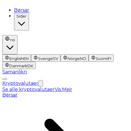
Børsar
Sider
no
English
EN
Sverige
SV
Norge
NO
Suomi
FI
Danmark
DK
Samanlikn
Kryptovalutaer
Se alle kryptovalutaer
Vis Meir
Børsar