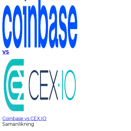
VS
Coinbase vs CEX.IO
Samanlikning