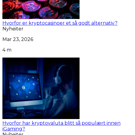
Hvorfor er kryptocasinoer et så godt alternativ?
Nyheiter
Mar 23, 2026
4 m
Hvorfor har kryptovaluta blitt så populært innen
iGaming?
Nyheiter