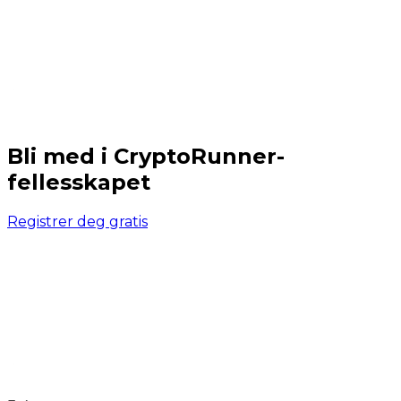
Bli med i CryptoRunner-
fellesskapet
Registrer deg gratis