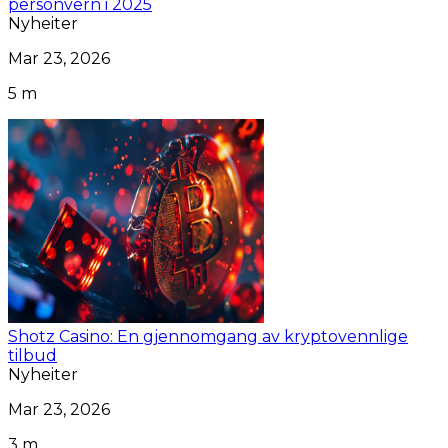
personvern i 2025
Nyheiter
Mar 23, 2026
5 m
Shotz Casino: En gjennomgang av kryptovennlige
tilbud
Nyheiter
Mar 23, 2026
3 m