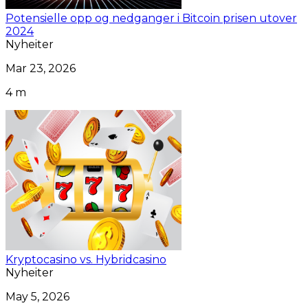
Potensielle opp og nedganger i Bitcoin prisen utover
2024
Nyheiter
Mar 23, 2026
4 m
Kryptocasino vs. Hybridcasino
Nyheiter
May 5, 2026