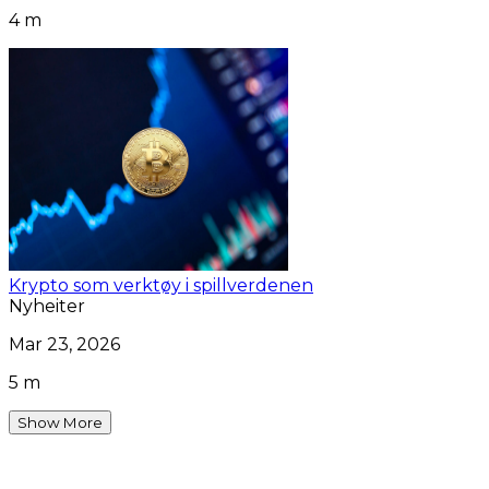
4 m
Krypto som verktøy i spillverdenen
Nyheiter
Mar 23, 2026
5 m
Show More