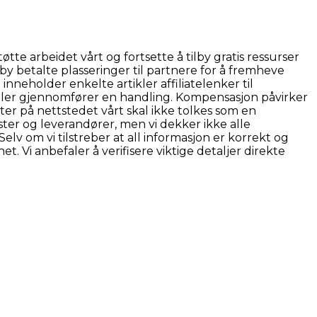
te arbeidet vårt og fortsette å tilby gratis ressurser
by betalte plasseringer til partnere for å fremheve
nneholder enkelte artikler affiliatelenker til
ller gjennomfører en handling. Kompensasjon påvirker
ter på nettstedet vårt skal ikke tolkes som en
er og leverandører, men vi dekker ikke alle
lv om vi tilstreber at all informasjon er korrekt og
 Vi anbefaler å verifisere viktige detaljer direkte