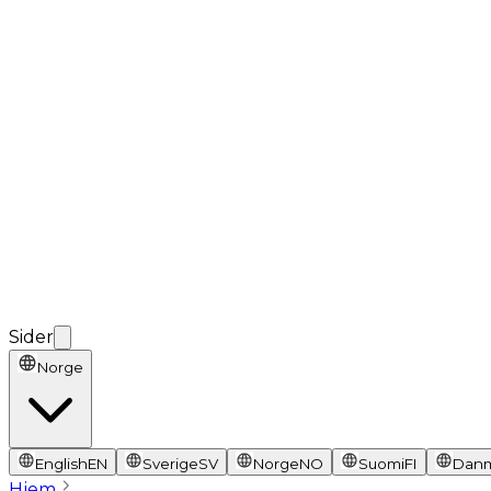
Sider
Norge
English
EN
Sverige
SV
Norge
NO
Suomi
FI
Dan
Hjem