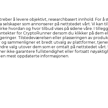
er å levere objektivt, researchbasert innhold. For å støt
 selskaper som annonserer på nettstedet vårt. Vi kan til
 hvordan og hvor tilbud vises på sidene våre. I tillegg i
inntekter for CryptoRunner dersom du klikker på dem e
ngeringer. Tilstedeværelsen eller plasseringen av produk
g sammenligner et bredt utvalg av plattformer, tjenest
ndre valg utover dem som er omtalt på nettstedet vårt. Se
ikke garantere fullstendighet eller fortsatt nøyaktighet.
 den mest oppdaterte informasjonen.