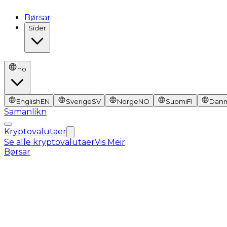
Børsar
Sider
no
English
EN
Sverige
SV
Norge
NO
Suomi
FI
Dan
Samanlikn
Kryptovalutaer
Se alle kryptovalutaer
Vis Meir
Børsar