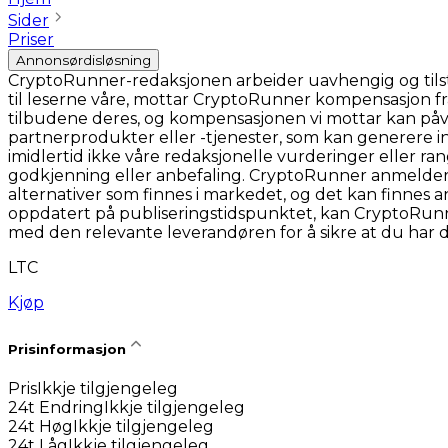
Sider
Priser
Annonsørdisløsning
CryptoRunner-redaksjonen arbeider uavhengig og tilstreb
til leserne våre, mottar CryptoRunner kompensasjon fra
tilbudene deres, og kompensasjonen vi mottar kan påvirke
partnerprodukter eller -tjenester, som kan generere 
imidlertid ikke våre redaksjonelle vurderinger eller ra
godkjenning eller anbefaling. CryptoRunner anmelder o
alternativer som finnes i markedet, og det kan finnes a
oppdatert på publiseringstidspunktet, kan CryptoRunner 
med den relevante leverandøren for å sikre at du har
LTC
Kjøp
Prisinformasjon
Pris
Ikkje tilgjengeleg
24t Endring
Ikkje tilgjengeleg
24t Høg
Ikkje tilgjengeleg
24t Låg
Ikkje tilgjengeleg