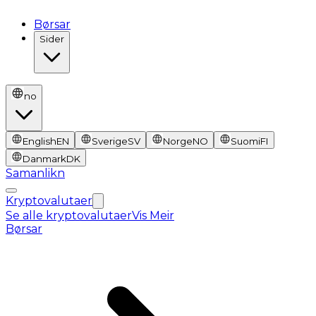
Børsar
Sider
no
English
EN
Sverige
SV
Norge
NO
Suomi
FI
Danmark
DK
Samanlikn
Kryptovalutaer
Se alle kryptovalutaer
Vis Meir
Børsar