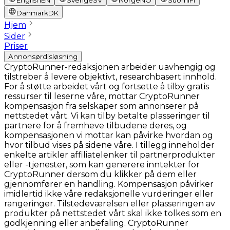
English
EN
Sverige
SV
Norge
NO
Suomi
FI
Danmark
DK
Hjem
Sider
Priser
Annonsørdisløsning
CryptoRunner-redaksjonen arbeider uavhengig og
tilstreber å levere objektivt, researchbasert innhold.
For å støtte arbeidet vårt og fortsette å tilby gratis
ressurser til leserne våre, mottar CryptoRunner
kompensasjon fra selskaper som annonserer på
nettstedet vårt. Vi kan tilby betalte plasseringer til
partnere for å fremheve tilbudene deres, og
kompensasjonen vi mottar kan påvirke hvordan og
hvor tilbud vises på sidene våre. I tillegg inneholder
enkelte artikler affiliatelenker til partnerprodukter
eller -tjenester, som kan generere inntekter for
CryptoRunner dersom du klikker på dem eller
gjennomfører en handling. Kompensasjon påvirker
imidlertid ikke våre redaksjonelle vurderinger eller
rangeringer. Tilstedeværelsen eller plasseringen av
produkter på nettstedet vårt skal ikke tolkes som en
godkjenning eller anbefaling. CryptoRunner