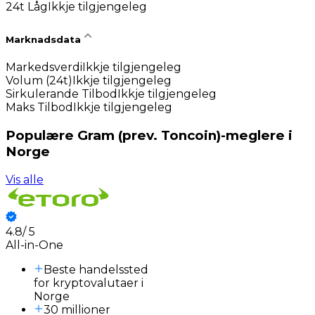
24t Låg
Ikkje tilgjengeleg
Marknadsdata
Markedsverdi
Ikkje tilgjengeleg
Volum (24t)
Ikkje tilgjengeleg
Sirkulerande Tilbod
Ikkje tilgjengeleg
Maks Tilbod
Ikkje tilgjengeleg
Populære Gram (prev. Toncoin)-meglere i
Norge
Vis alle
4.8
/
5
All-in-One
Beste handelssted
for kryptovalutaer i
Norge
30 millioner