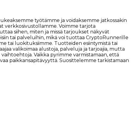
töä. Tukeaksemme työtämme ja voidaksemme jatkossakin
vat verkkosivustollamme. Voimme tarjota
ttaa siihen, miten ja missä tarjoukset näkyvät
isiin tai palveluihin, mikä voi tuottaa CryptoRunnerille
mme tai luokituksiimme. Tuotteiden esiintymistä tai
ajaa valikoimaa alustoja, palveluja ja tarjoajia, mutta
kin vaihtoehtoja. Vaikka pyrimme varmistamaan, että
jatkuvaa paikkansapitävyyttä. Suosittelemme tarkistamaan