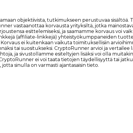
tarjoamaan objektiivista, tutkimukseen perustuvaa sisäl
nner vastaanottaa korvausta yrityksiltä, jotka mainosta
joustensa esittelemiseksi, ja saamamme korvaus voi vaiku
linkkejä (affiliate-linkkejä) yhteistyökumppaneiden tuotte
n. Korvaus ei kuitenkaan vaikuta toimituksellisiin arvioihi
äksi tai suositukseksi. CryptoRunner arvioi ja vertailee la
htoja, ja sivustollamme esiteltyjen lisäksi voi olla muita
lä, CryptoRunner ei voi taata tietojen täydellisyyttä tai 
jotta sinulla on varmasti ajantasaisin tieto.