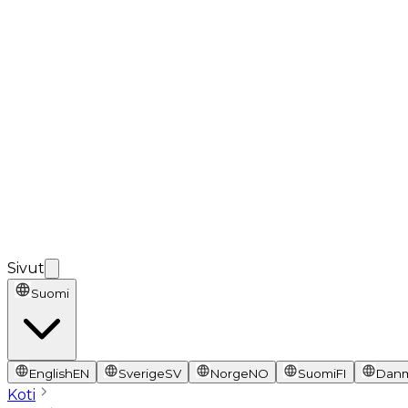
Sivut
Suomi
English
EN
Sverige
SV
Norge
NO
Suomi
FI
Dan
Koti