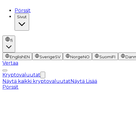
Pörssit
Sivut
fi
English
EN
Sverige
SV
Norge
NO
Suomi
FI
Dan
Vertaa
Kryptovaluutat
Näytä kaikki kryptovaluutat
Näytä Lisää
Pörssit