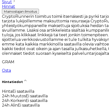
Sivut
Hinnat
Mainostajan ilmoitus
CryptoRunnerin toimitus toimii itsenäisesti ja pyrkii 
tarjota lukijoillemme maksuttomia resursseja CryptoRu
yhteistyökumppaneille maksettuja sijoituksia heidän tar
sivuillamme. Lisäksi osa artikkeleista sisältää kumppani
tuloja, jos klikkaat linkkejä tai teet jonkin toimenpitee
sijoittelua verkkosivustollamme ei tule tulkita hyväksynn
emme kata kaikkia markkinoilla saatavilla olevia vaihtoe
kaikki tiedot ovat oikein ja ajan tasalla julkaisuhetkel
olennaiset tiedot suoraan kyseiseltä palveluntarjoajalta, 
GRAM
Osta
Hintatiedot
Hinta
Ei saatavilla
24h Muutos
Ei saatavilla
24h Korkein
Ei saatavilla
24h Alin
Ei saatavilla