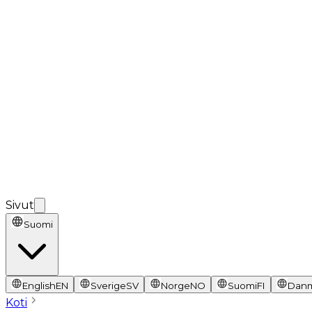
Sivut
Suomi
English
EN
Sverige
SV
Norge
NO
Suomi
FI
Dan
Koti