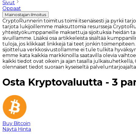
Sivut
Oppaat
Mainostajan ilmoitus
CryptoRunnerin toimitus toimii itsenäisesti ja pyrkii 
tarjota lukijoillemme maksuttomia resursseja CryptoRu
yhteistyökumppaneille maksettuja sijoituksia heidän tar
sivuillamme. Lisäksi osa artikkeleista sisältää kumppani
tuloja, jos klikkaat linkkejä tai teet jonkin toimenpitee
sijoittelua verkkosivustollamme ei tule tulkita hyväksynn
emme kata kaikkia markkinoilla saatavilla olevia vaihtoe
kaikki tiedot ovat oikein ja ajan tasalla julkaisuhetkel
olennaiset tiedot suoraan kyseiseltä palveluntarjoajalta, 
Osta Kryptovaluutta - 3 pa
Buy Bitcoin
Näytä Hinta