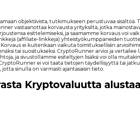
tarjoamaan objektiivista, tutkimukseen perustuvaa sisäl
nner vastaanottaa korvausta yrityksiltä, jotka mainosta
joustensa esittelemiseksi, ja saamamme korvaus voi vaiku
linkkejä (affiliate-linkkejä) yhteistyökumppaneiden tuotte
n. Korvaus ei kuitenkaan vaikuta toimituksellisiin arvioihi
äksi tai suositukseksi. CryptoRunner arvioi ja vertailee la
htoja, ja sivustollamme esiteltyjen lisäksi voi olla muita
lä, CryptoRunner ei voi taata tietojen täydellisyyttä tai 
jotta sinulla on varmasti ajantasaisin tieto.
rasta Kryptovaluutta alusta