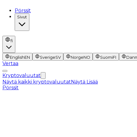
Pörssit
Sivut
fi
English
EN
Sverige
SV
Norge
NO
Suomi
FI
Dan
Vertaa
Kryptovaluutat
Näytä kaikki kryptovaluutat
Näytä Lisää
Pörssit