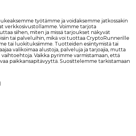
töä. Tukeaksemme työtämme ja voidaksemme jatkossakin
vat verkkosivustollamme. Voimme tarjota
ttaa siihen, miten ja missä tarjoukset näkyvät
isiin tai palveluihin, mikä voi tuottaa CryptoRunnerille
mme tai luokituksiimme. Tuotteiden esiintymistä tai
ajaa valikoimaa alustoja, palveluja ja tarjoajia, mutta
kin vaihtoehtoja. Vaikka pyrimme varmistamaan, että
jatkuvaa paikkansapitävyyttä. Suosittelemme tarkistamaan
a