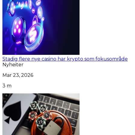
Stadig flere nye casino har krypto som fokusområde
Nyheiter
Mar 23, 2026
3 m