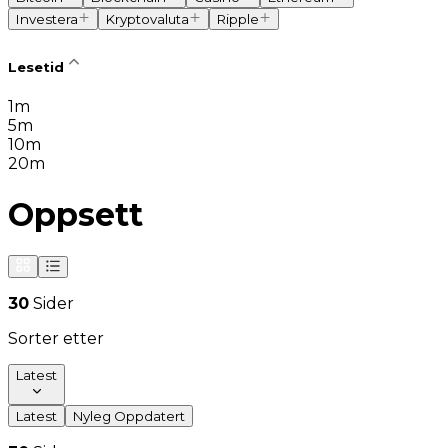
Investera
Kryptovaluta
Ripple
Lesetid
1m
5m
10m
20m
Oppsett
30
Sider
Sorter etter
Latest
Latest
Nyleg Oppdatert