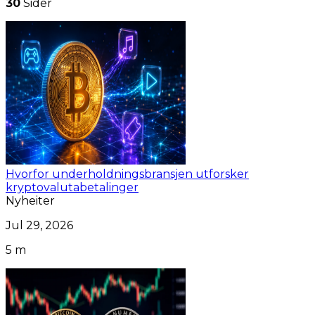
30
Sider
Hvorfor underholdningsbransjen utforsker
kryptovalutabetalinger
Nyheiter
Jul 29, 2026
5 m