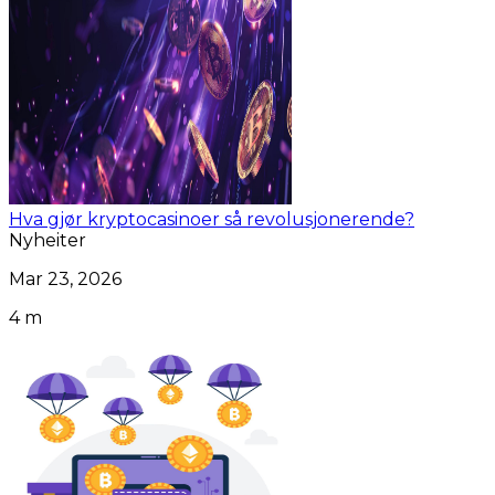
Hva gjør kryptocasinoer så revolusjonerende?
Nyheiter
Mar 23, 2026
4 m