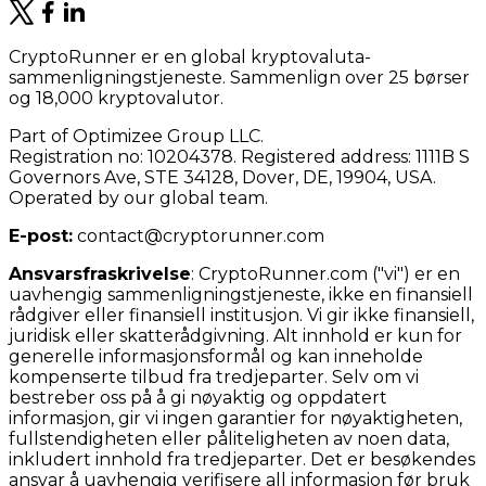
CryptoRunner er en global kryptovaluta-
sammenligningstjeneste. Sammenlign over 25 børser
og 18,000 kryptovalutor.
Part of Optimizee Group LLC.
Registration no: 10204378. Registered address: 1111B S
Governors Ave, STE 34128, Dover, DE, 19904, USA.
Operated by our global team.
E-post:
contact@cryptorunner.com
Ansvarsfraskrivelse
:
CryptoRunner.com ("vi") er en
uavhengig sammenligningstjeneste, ikke en finansiell
rådgiver eller finansiell institusjon. Vi gir ikke finansiell,
juridisk eller skatterådgivning. Alt innhold er kun for
generelle informasjonsformål og kan inneholde
kompenserte tilbud fra tredjeparter. Selv om vi
bestreber oss på å gi nøyaktig og oppdatert
informasjon, gir vi ingen garantier for nøyaktigheten,
fullstendigheten eller påliteligheten av noen data,
inkludert innhold fra tredjeparter. Det er besøkendes
ansvar å uavhengig verifisere all informasjon før bruk