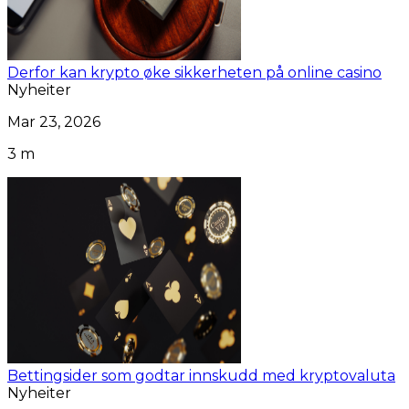
Derfor kan krypto øke sikkerheten på online casino
Nyheiter
Mar 23, 2026
3 m
Bettingsider som godtar innskudd med kryptovaluta
Nyheiter