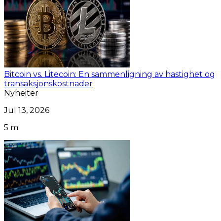
Bitcoin vs. Litecoin: En sammenligning av hastighet og
transaksjonskostnader
Nyheiter
Jul 13, 2026
5 m