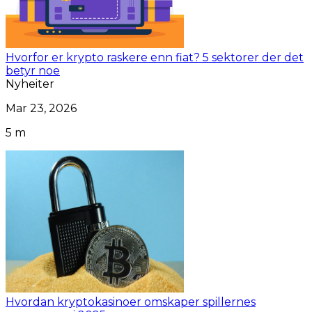
Hvorfor er krypto raskere enn fiat? 5 sektorer der det
betyr noe
Nyheiter
Mar 23, 2026
5 m
Hvordan kryptokasinoer omskaper spillernes