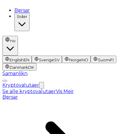
Børsar
Sider
no
English
EN
Sverige
SV
Norge
NO
Suomi
FI
Danmark
DK
Samanlikn
Kryptovalutaer
Se alle kryptovalutaer
Vis Meir
Børsar