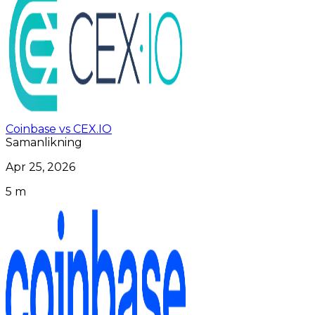
Coinbase vs CEX.IO
Samanlikning
Apr 25, 2026
5 m