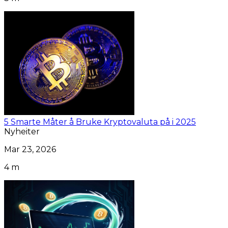
5 Smarte Måter å Bruke Kryptovaluta på i 2025
Nyheiter
Mar 23, 2026
4 m