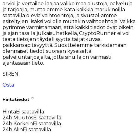
arvioi ja vertailee laajaa valikoimaa alustoja, palveluja
ja tarjoajia, mutta emme kata kaikkia markkinoilla
saatavilla olevia vaihtoehtoja, ja sivustollamme
esiteltyjen lisäksi voi olla muitakin vaihtoehtoja. Vaikka
pyrimme varmistamaan, että kaikki tiedot ovat oikein
ja ajan tasalla julkaisuhetkellä, CryptoRunner ei voi
taata tietojen täydellisyyttä tai jatkuvaa
paikkansapitävyyttä. Suosittelemme tarkistamaan
olennaiset tiedot suoraan kyseiseltä
palveluntarjoajalta, jotta sinulla on varmasti
ajantasaisin tieto.
SIREN
Osta
Hintatiedot
Hinta
Ei saatavilla
24h Muutos
Ei saatavilla
24h Korkein
Ei saatavilla
24h Alin
Ei saatavilla