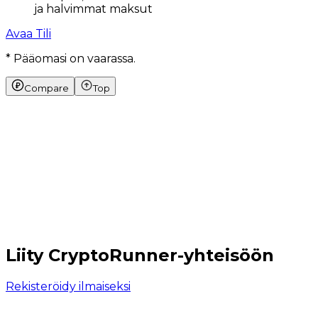
A
ja halvimmat maksut
Avaa Tili
* Pääomasi on vaarassa.
Compare
Top
Liity CryptoRunner-yhteisöön
Rekisteröidy ilmaiseksi