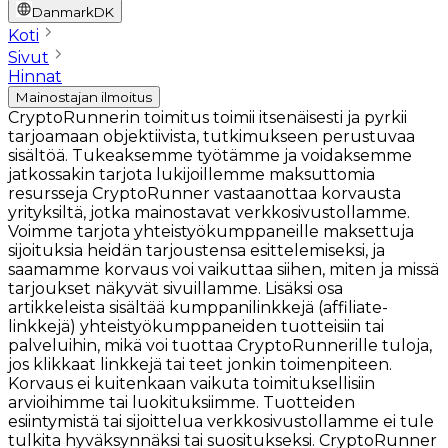
Danmark
DK
Koti
Sivut
Hinnat
Mainostajan ilmoitus
CryptoRunnerin toimitus toimii itsenäisesti ja pyrkii
tarjoamaan objektiivista, tutkimukseen perustuvaa
sisältöä. Tukeaksemme työtämme ja voidaksemme
jatkossakin tarjota lukijoillemme maksuttomia
resursseja CryptoRunner vastaanottaa korvausta
yrityksiltä, jotka mainostavat verkkosivustollamme.
Voimme tarjota yhteistyökumppaneille maksettuja
sijoituksia heidän tarjoustensa esittelemiseksi, ja
saamamme korvaus voi vaikuttaa siihen, miten ja missä
tarjoukset näkyvät sivuillamme. Lisäksi osa
artikkeleista sisältää kumppanilinkkejä (affiliate-
linkkejä) yhteistyökumppaneiden tuotteisiin tai
palveluihin, mikä voi tuottaa CryptoRunnerille tuloja,
jos klikkaat linkkejä tai teet jonkin toimenpiteen.
Korvaus ei kuitenkaan vaikuta toimituksellisiin
arvioihimme tai luokituksiimme. Tuotteiden
esiintymistä tai sijoittelua verkkosivustollamme ei tule
tulkita hyväksynnäksi tai suositukseksi. CryptoRunner