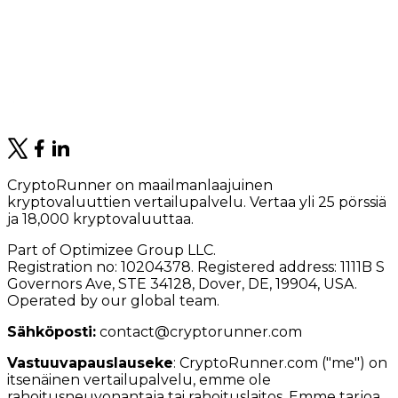
CryptoRunner on maailmanlaajuinen
kryptovaluuttien vertailupalvelu. Vertaa yli 25 pörssiä
ja 18,000 kryptovaluuttaa.
Part of Optimizee Group LLC.
Registration no: 10204378. Registered address: 1111B S
Governors Ave, STE 34128, Dover, DE, 19904, USA.
Operated by our global team.
Sähköposti:
contact@cryptorunner.com
Vastuuvapauslauseke
:
CryptoRunner.com ("me") on
itsenäinen vertailupalvelu, emme ole
rahoitusneuvonantaja tai rahoituslaitos. Emme tarjoa