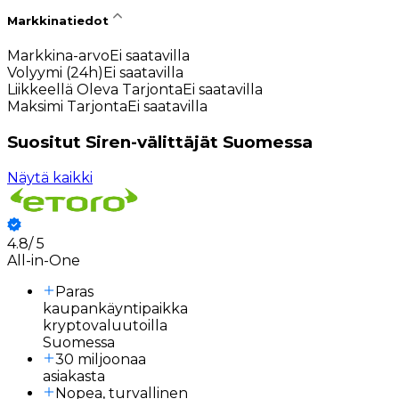
Markkinatiedot
Markkina-arvo
Ei saatavilla
Volyymi (24h)
Ei saatavilla
Liikkeellä Oleva Tarjonta
Ei saatavilla
Maksimi Tarjonta
Ei saatavilla
Suositut Siren-välittäjät Suomessa
Näytä kaikki
4.8
/
5
3
All-in-One
Paras
kaupankäyntipaikka
kryptovaluutoilla
Suomessa
30 miljoonaa
asiakasta
Nopea, turvallinen