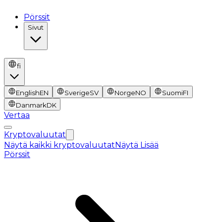
Pörssit
Sivut
fi
English
EN
Sverige
SV
Norge
NO
Suomi
FI
Danmark
DK
Vertaa
Kryptovaluutat
Näytä kaikki kryptovaluutat
Näytä Lisää
Pörssit