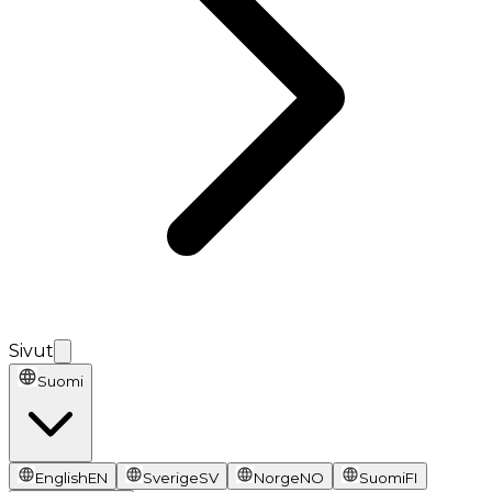
Sivut
Suomi
English
EN
Sverige
SV
Norge
NO
Suomi
FI