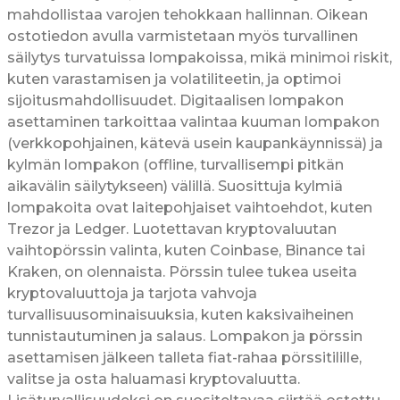
mahdollistaa varojen tehokkaan hallinnan. Oikean
ostotiedon avulla varmistetaan myös turvallinen
säilytys turvatuissa lompakoissa, mikä minimoi riskit,
kuten varastamisen ja volatiliteetin, ja optimoi
sijoitusmahdollisuudet. Digitaalisen lompakon
asettaminen tarkoittaa valintaa kuuman lompakon
(verkkopohjainen, kätevä usein kaupankäynnissä) ja
kylmän lompakon (offline, turvallisempi pitkän
aikavälin säilytykseen) välillä. Suosittuja kylmiä
lompakoita ovat laitepohjaiset vaihtoehdot, kuten
Trezor ja Ledger. Luotettavan kryptovaluutan
vaihtopörssin valinta, kuten Coinbase, Binance tai
Kraken, on olennaista. Pörssin tulee tukea useita
kryptovaluuttoja ja tarjota vahvoja
turvallisuusominaisuuksia, kuten kaksivaiheinen
tunnistautuminen ja salaus. Lompakon ja pörssin
asettamisen jälkeen talleta fiat-rahaa pörssitilille,
valitse ja osta haluamasi kryptovaluutta.