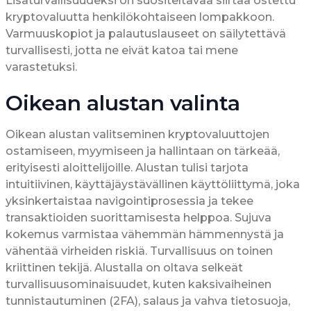
Lisäturvallisuudeksi on suositeltavaa siirtää ostettu
kryptovaluutta henkilökohtaiseen lompakkoon.
Varmuuskopiot ja palautuslauseet on säilytettävä
turvallisesti, jotta ne eivät katoa tai mene
varastetuksi.
Oikean alustan valinta
Oikean alustan valitseminen kryptovaluuttojen
ostamiseen, myymiseen ja hallintaan on tärkeää,
erityisesti aloittelijoille. Alustan tulisi tarjota
intuitiivinen, käyttäjäystävällinen käyttöliittymä, joka
yksinkertaistaa navigointiprosessia ja tekee
transaktioiden suorittamisesta helppoa. Sujuva
kokemus varmistaa vähemmän hämmennystä ja
vähentää virheiden riskiä. Turvallisuus on toinen
kriittinen tekijä. Alustalla on oltava selkeät
turvallisuusominaisuudet, kuten kaksivaiheinen
tunnistautuminen (2FA), salaus ja vahva tietosuoja,