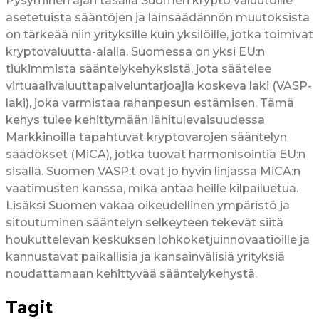
Pysyminen ajan tasalla Suomen krypto valuutoille
asetetuista sääntöjen ja lainsäädännön muutoksista
on tärkeää niin yrityksille kuin yksilöille, jotka toimivat
kryptovaluutta-alalla. Suomessa on yksi EU:n
tiukimmista sääntelykehyksistä, jota säätelee
virtuaalivaluuttapalveluntarjoajia koskeva laki (VASP-
laki), joka varmistaa rahanpesun estämisen. Tämä
kehys tulee kehittymään lähitulevaisuudessa
Markkinoilla tapahtuvat kryptovarojen sääntelyn
säädökset (MiCA), jotka tuovat harmonisointia EU:n
sisällä. Suomen VASP:t ovat jo hyvin linjassa MiCA:n
vaatimusten kanssa, mikä antaa heille kilpailuetua.
Lisäksi Suomen vakaa oikeudellinen ympäristö ja
sitoutuminen sääntelyn selkeyteen tekevät siitä
houkuttelevan keskuksen lohkoketjuinnovaatioille ja
kannustavat paikallisia ja kansainvälisiä yrityksiä
noudattamaan kehittyvää sääntelykehystä.
Tagit