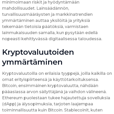
minimoimaan riskit ja hyödyntämään
mahdollisuudet. Lainsäädännön,
turvallisuusmääräysten ja markkinatrendien
ymmärtäminen auttaa yksilöitä ja yrityksiä
tekemään tietoisia päätöksiä, varmistaen
lainmukaisuuden samalla, kun pysytään edellä
nopeasti kehittyvässä digitaalisessa taloudessa.
Kryptovaluutoiden
ymmärtäminen
Kryptovaluutoilla on erilaisia tyyppejä, joilla kaikilla on
omat erityispiirteensä ja käyttötarkoituksensa.
Bitcoin, ensimmäinen kryptovaluutta, nähdään
pääasiassa arvon säilyttäjänä ja vaihdon välineenä.
Ethereum puolestaan tukee hajautettuja sovelluksia
(dApp) ja älysopimuksia, tarjoten laajempaa
toiminnallisuutta kuin Bitcoin. Stablecoinit, kuten