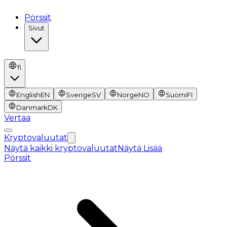
Pörssit
Sivut
fi
English
EN
Sverige
SV
Norge
NO
Suomi
FI
Danmark
DK
Vertaa
Kryptovaluutat
Näytä kaikki kryptovaluutat
Näytä Lisää
Pörssit