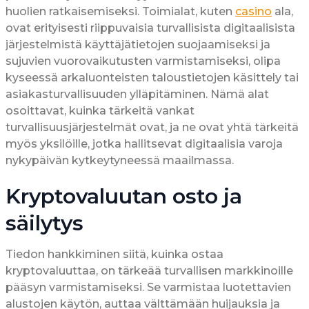
huolien ratkaisemiseksi. Toimialat, kuten
casino
ala,
ovat erityisesti riippuvaisia turvallisista digitaalisista
järjestelmistä käyttäjätietojen suojaamiseksi ja
sujuvien vuorovaikutusten varmistamiseksi, olipa
kyseessä arkaluonteisten taloustietojen käsittely tai
asiakasturvallisuuden ylläpitäminen. Nämä alat
osoittavat, kuinka tärkeitä vankat
turvallisuusjärjestelmät ovat, ja ne ovat yhtä tärkeitä
myös yksilöille, jotka hallitsevat digitaalisia varoja
nykypäivän kytkeytyneessä maailmassa.
Kryptovaluutan osto ja
säilytys
Tiedon hankkiminen siitä, kuinka ostaa
kryptovaluuttaa, on tärkeää turvallisen markkinoille
pääsyn varmistamiseksi. Se varmistaa luotettavien
alustojen käytön, auttaa välttämään huijauksia ja