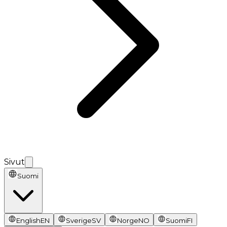
Sivut
Suomi
English
EN
Sverige
SV
Norge
NO
Suomi
FI