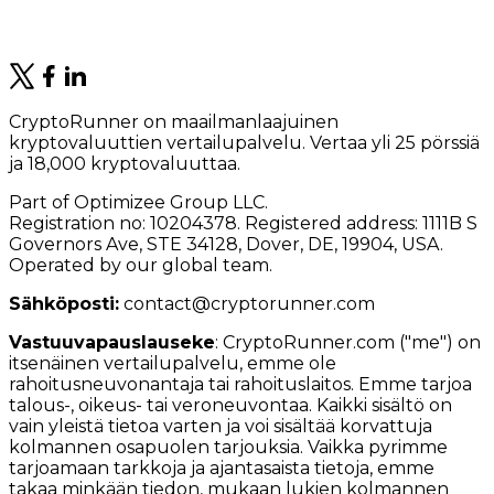
CryptoRunner on maailmanlaajuinen
kryptovaluuttien vertailupalvelu. Vertaa yli 25 pörssiä
ja 18,000 kryptovaluuttaa.
Part of Optimizee Group LLC.
Registration no: 10204378. Registered address: 1111B S
Governors Ave, STE 34128, Dover, DE, 19904, USA.
Operated by our global team.
Sähköposti:
contact@cryptorunner.com
Vastuuvapauslauseke
:
CryptoRunner.com ("me") on
itsenäinen vertailupalvelu, emme ole
rahoitusneuvonantaja tai rahoituslaitos. Emme tarjoa
talous-, oikeus- tai veroneuvontaa. Kaikki sisältö on
vain yleistä tietoa varten ja voi sisältää korvattuja
kolmannen osapuolen tarjouksia. Vaikka pyrimme
tarjoamaan tarkkoja ja ajantasaista tietoja, emme
takaa minkään tiedon, mukaan lukien kolmannen