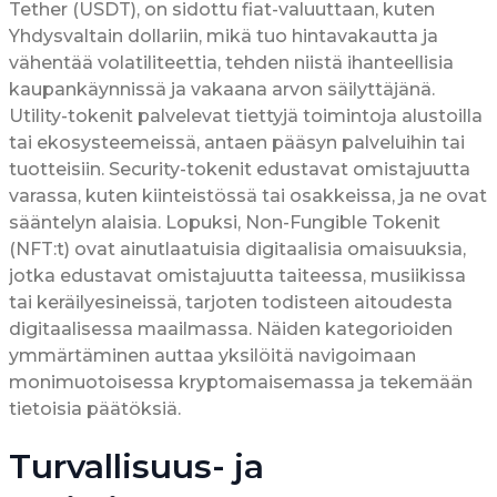
Tether (USDT), on sidottu fiat-valuuttaan, kuten
Yhdysvaltain dollariin, mikä tuo hintavakautta ja
vähentää volatiliteettia, tehden niistä ihanteellisia
kaupankäynnissä ja vakaana arvon säilyttäjänä.
Utility-tokenit palvelevat tiettyjä toimintoja alustoilla
tai ekosysteemeissä, antaen pääsyn palveluihin tai
tuotteisiin. Security-tokenit edustavat omistajuutta
varassa, kuten kiinteistössä tai osakkeissa, ja ne ovat
sääntelyn alaisia. Lopuksi, Non-Fungible Tokenit
(NFT:t) ovat ainutlaatuisia digitaalisia omaisuuksia,
jotka edustavat omistajuutta taiteessa, musiikissa
tai keräilyesineissä, tarjoten todisteen aitoudesta
digitaalisessa maailmassa. Näiden kategorioiden
ymmärtäminen auttaa yksilöitä navigoimaan
monimuotoisessa kryptomaisemassa ja tekemään
tietoisia päätöksiä.
Turvallisuus- ja