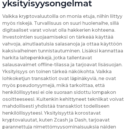
yksityisyysongelmat
Vaikka kryptovaluutoilla on monia etuja, niihin liittyy
myös riskejä. Turvallisuus on suuri huolenaihe, sillä
digitaaliset varat voivat olla hakkerien kohteena.
Investointien suojaamiseksi on tärkeää käyttää
vahvoja, ainutlaatuisia salasanoja ja ottaa käyttöön
kaksivaiheinen tunnistautuminen. Lisäksi kannattaa
harkita laitepenkkejä, jotka tallentavat
salausavaimet offline-tilassa ja tarjoavat lisäsuojan.
Yksityisyys on toinen tärkeä näkökohta. Vaikka
lohkoketjun transaktiot ovat läpinäkyviä, ne ovat
myös pseudonyymejä, mikä tarkoittaa, että
henkilöllisyytesi ei ole suoraan sidottu lompakon
osoitteeseesi. Kuitenkin kehittyneet tekniikat voivat
mahdollisesti yhdistää transaktiot todelliseen
henkilöllisyyteesi. Yksityisyyttä korostavat
kryptovaluutat, kuten Zcash ja Dash, tarjoavat
parannettuja nimettömyysominaisuuksia näiden