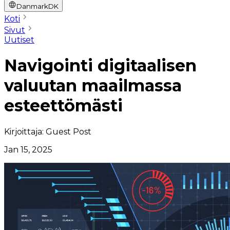
Danmark
DK
Koti
Sivut
Uutiset
Navigointi digitaalisen
valuutan maailmassa
esteettömästi
Kirjoittaja:
Guest Post
Jan 15, 2025