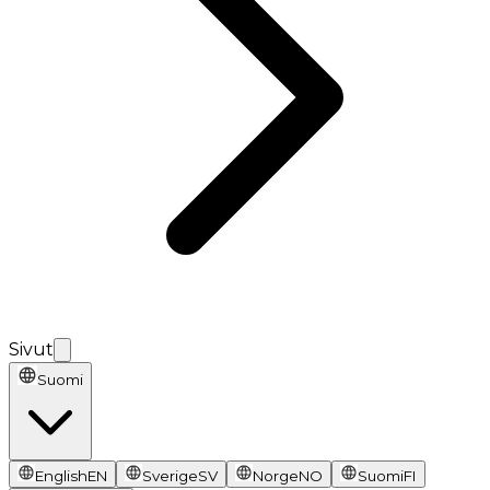
Sivut
Suomi
English
EN
Sverige
SV
Norge
NO
Suomi
FI