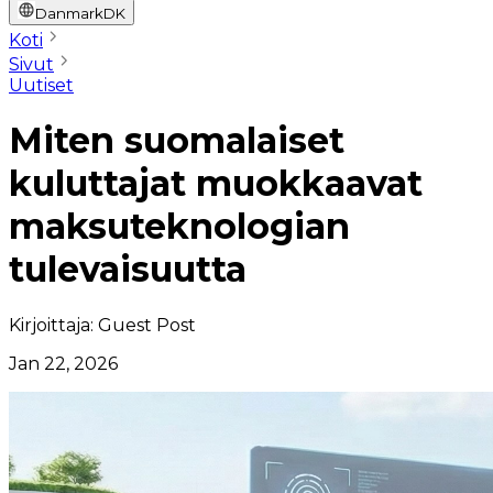
Danmark
DK
Koti
Sivut
Uutiset
Miten suomalaiset
kuluttajat muokkaavat
maksuteknologian
tulevaisuutta
Kirjoittaja:
Guest Post
Jan 22, 2026