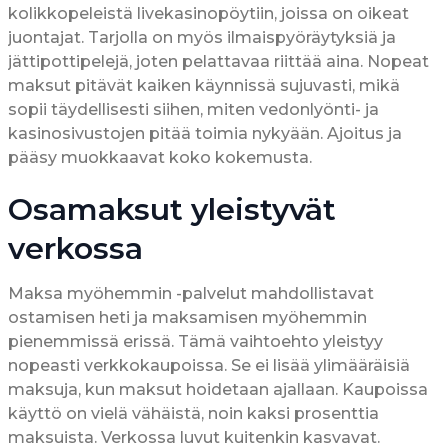
kolikkopeleistä livekasinopöytiin, joissa on oikeat
juontajat. Tarjolla on myös ilmaispyöräytyksiä ja
jättipottipelejä, joten pelattavaa riittää aina. Nopeat
maksut pitävät kaiken käynnissä sujuvasti, mikä
sopii täydellisesti siihen, miten vedonlyönti- ja
kasinosivustojen pitää toimia nykyään. Ajoitus ja
pääsy muokkaavat koko kokemusta.
Osamaksut yleistyvät
verkossa
Maksa myöhemmin -palvelut mahdollistavat
ostamisen heti ja maksamisen myöhemmin
pienemmissä erissä. Tämä vaihtoehto yleistyy
nopeasti verkkokaupoissa. Se ei lisää ylimääräisiä
maksuja, kun maksut hoidetaan ajallaan. Kaupoissa
käyttö on vielä vähäistä, noin kaksi prosenttia
maksuista. Verkossa luvut kuitenkin kasvavat.