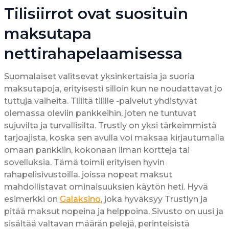
Tilisiirrot ovat suosituin
maksutapa
nettirahapelaamisessa
Suomalaiset valitsevat yksinkertaisia ja suoria
maksutapoja, erityisesti silloin kun ne noudattavat jo
tuttuja vaiheita. Tililtä tilille -palvelut yhdistyvät
olemassa oleviin pankkeihin, joten ne tuntuvat
sujuvilta ja turvallisilta. Trustly on yksi tärkeimmistä
tarjoajista, koska sen avulla voi maksaa kirjautumalla
omaan pankkiin, kokonaan ilman kortteja tai
sovelluksia. Tämä toimii erityisen hyvin
rahapelisivustoilla, joissa nopeat maksut
mahdollistavat ominaisuuksien käytön heti. Hyvä
esimerkki on
Galaksino
, joka hyväksyy Trustlyn ja
pitää maksut nopeina ja helppoina. Sivusto on uusi ja
sisältää valtavan määrän pelejä, perinteisistä