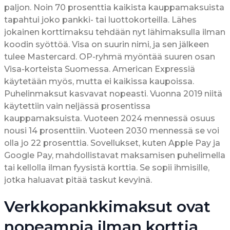
paljon. Noin 70 prosenttia kaikista kauppamaksuista
tapahtui joko pankki- tai luottokorteilla. Lähes
jokainen korttimaksu tehdään nyt lähimaksulla ilman
koodin syöttöä. Visa on suurin nimi, ja sen jälkeen
tulee Mastercard. OP-ryhmä myöntää suuren osan
Visa-korteista Suomessa. American Expressiä
käytetään myös, mutta ei kaikissa kaupoissa.
Puhelinmaksut kasvavat nopeasti. Vuonna 2019 niitä
käytettiin vain neljässä prosentissa
kauppamaksuista. Vuoteen 2024 mennessä osuus
nousi 14 prosenttiin. Vuoteen 2030 mennessä se voi
olla jo 22 prosenttia. Sovellukset, kuten Apple Pay ja
Google Pay, mahdollistavat maksamisen puhelimella
tai kellolla ilman fyysistä korttia. Se sopii ihmisille,
jotka haluavat pitää taskut kevyinä.
Verkkopankkimaksut ovat
nopeampia ilman korttia