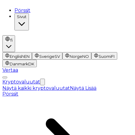
Pörssit
Sivut
fi
English
EN
Sverige
SV
Norge
NO
Suomi
FI
Danmark
DK
Vertaa
Kryptovaluutat
Näytä kaikki kryptovaluutat
Näytä Lisää
Pörssit