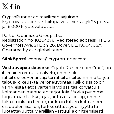
CryptoRunner on maailmanlaajuinen
kryptovaluuttien vertailupalvelu. Vertaa yli 25 pörssiä
ja 18,000 kryptovaluuttaa.
Part of Optimizee Group LLC.
Registration no: 10204378. Registered address: 1111B S
Governors Ave, STE 34128, Dover, DE, 19904, USA.
Operated by our global team.
Sähköposti:
contact@cryptorunner.com
Vastuuvapauslauseke
:
CryptoRunner.com ("me") on
itsenäinen vertailupalvelu, emme ole
rahoitusneuvonantaja tai rahoituslaitos. Emme tarjoa
talous-, oikeus- tai veroneuvontaa. Kaikki sisältö on
vain yleistä tietoa varten ja voi sisältää korvattuja
kolmannen osapuolen tarjouksia. Vaikka pyrimme
tarjoamaan tarkkoja ja ajantasaista tietoja, emme
takaa minkään tiedon, mukaan lukien kolmannen
osapuolen sisällön, tarkkuutta, täydellisyyttä tai
luotettavuutta. Vierailijan vastuulla on itsenäisesti