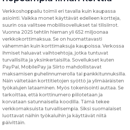
Verkkoshoppailu toimii eri tavalla kuin kaupassa
asiointi. Vaikka monet käyttävät edelleen kortteja,
suurin osa valitsee mobiilisovellukset tai tilisiirrot.
Vuonna 2025 tehtiin hieman yli 652 miljoonaa
verkkokorttimaksua. Se on huomattavasti
vähemmän kuin korttimaksuja kaupoissa. Verkossa
ihmiset haluavat vaihtoehtoja, jotka tuntuvat
turvallisilta ja yksinkertaisilta. Sovellukset kuten
PayPal, MobilePay ja Siirto mahdollistavat
maksamisen puhelinnumerolla tai pankkitunnuksilla.
Näin vältetään korttitietojen syöttö ja ylimääräisten
työkalujen lataaminen. Myös tokenisointi auttaa. Se
tarkoittaa, että korttinumero piilotetaan ja
korvataan satunnaisella koodilla. Tämä tekee
verkkomaksuista turvallisempia. Siksi suomalaiset
luottavat näihin työkaluihin ja käyttävät niitä
päivittäin.