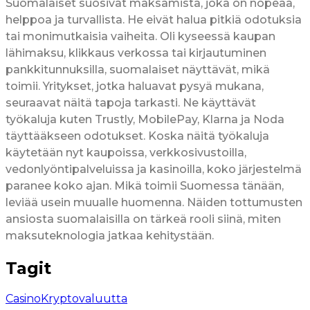
Suomalaiset suosivat maksamista, joka on nopeaa,
helppoa ja turvallista. He eivät halua pitkiä odotuksia
tai monimutkaisia vaiheita. Oli kyseessä kaupan
lähimaksu, klikkaus verkossa tai kirjautuminen
pankkitunnuksilla, suomalaiset näyttävät, mikä
toimii. Yritykset, jotka haluavat pysyä mukana,
seuraavat näitä tapoja tarkasti. Ne käyttävät
työkaluja kuten Trustly, MobilePay, Klarna ja Noda
täyttääkseen odotukset. Koska näitä työkaluja
käytetään nyt kaupoissa, verkkosivustoilla,
vedonlyöntipalveluissa ja kasinoilla, koko järjestelmä
paranee koko ajan. Mikä toimii Suomessa tänään,
leviää usein muualle huomenna. Näiden tottumusten
ansiosta suomalaisilla on tärkeä rooli siinä, miten
maksuteknologia jatkaa kehitystään.
Tagit
Casino
Kryptovaluutta