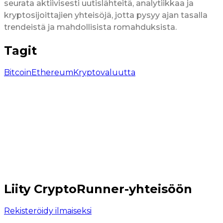
seurata aktiivisesti uutislähteitä, analytiikkaa ja
kryptosijoittajien yhteisöjä, jotta pysyy ajan tasalla
trendeistä ja mahdollisista romahduksista.
Tagit
Bitcoin
Ethereum
Kryptovaluutta
Liity CryptoRunner-yhteisöön
Rekisteröidy ilmaiseksi