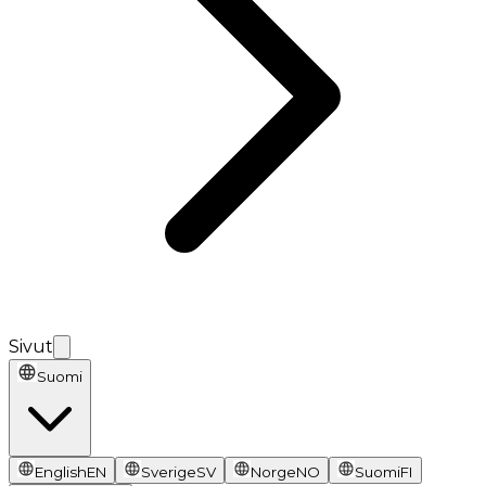
Sivut
Suomi
English
EN
Sverige
SV
Norge
NO
Suomi
FI