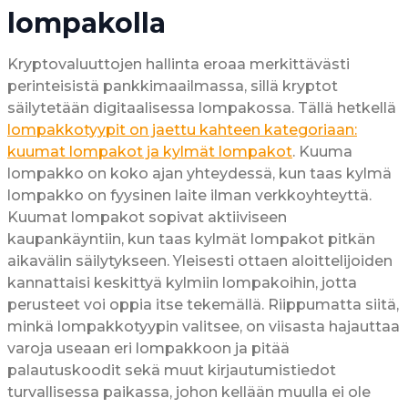
lompakolla
Kryptovaluuttojen hallinta eroaa merkittävästi
perinteisistä pankkimaailmassa, sillä kryptot
säilytetään digitaalisessa lompakossa. Tällä hetkellä
lompakkotyypit on jaettu kahteen kategoriaan:
kuumat lompakot ja kylmät lompakot
. Kuuma
lompakko on koko ajan yhteydessä, kun taas kylmä
lompakko on fyysinen laite ilman verkkoyhteyttä.
Kuumat lompakot sopivat aktiiviseen
kaupankäyntiin, kun taas kylmät lompakot pitkän
aikavälin säilytykseen. Yleisesti ottaen aloittelijoiden
kannattaisi keskittyä kylmiin lompakoihin, jotta
perusteet voi oppia itse tekemällä. Riippumatta siitä,
minkä lompakkotyypin valitsee, on viisasta hajauttaa
varoja useaan eri lompakkoon ja pitää
palautuskoodit sekä muut kirjautumistiedot
turvallisessa paikassa, johon kellään muulla ei ole