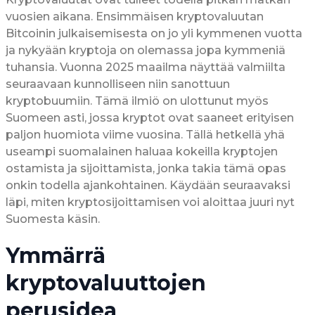
vuosien aikana. Ensimmäisen kryptovaluutan
Bitcoinin julkaisemisesta on jo yli kymmenen vuotta
ja nykyään kryptoja on olemassa jopa kymmeniä
tuhansia. Vuonna 2025 maailma näyttää valmiilta
seuraavaan kunnolliseen niin sanottuun
kryptobuumiin. Tämä ilmiö on ulottunut myös
Suomeen asti, jossa kryptot ovat saaneet erityisen
paljon huomiota viime vuosina. Tällä hetkellä yhä
useampi suomalainen haluaa kokeilla kryptojen
ostamista ja sijoittamista, jonka takia tämä opas
onkin todella ajankohtainen. Käydään seuraavaksi
läpi, miten kryptosijoittamisen voi aloittaa juuri nyt
Suomesta käsin.
Ymmärrä
kryptovaluuttojen
perusidea