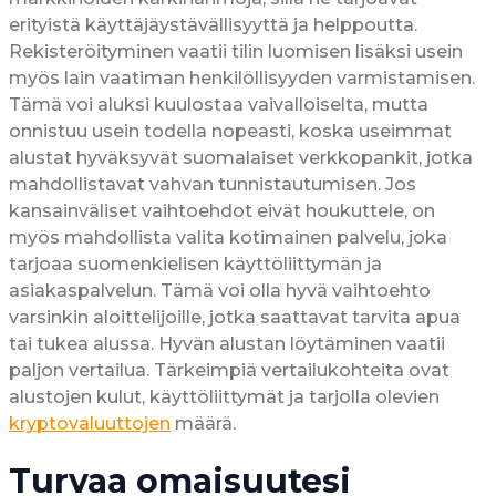
erityistä käyttäjäystävällisyyttä ja helppoutta.
Rekisteröityminen vaatii tilin luomisen lisäksi usein
myös lain vaatiman henkilöllisyyden varmistamisen.
Tämä voi aluksi kuulostaa vaivalloiselta, mutta
onnistuu usein todella nopeasti, koska useimmat
alustat hyväksyvät suomalaiset verkkopankit, jotka
mahdollistavat vahvan tunnistautumisen. Jos
kansainväliset vaihtoehdot eivät houkuttele, on
myös mahdollista valita kotimainen palvelu, joka
tarjoaa suomenkielisen käyttöliittymän ja
asiakaspalvelun. Tämä voi olla hyvä vaihtoehto
varsinkin aloittelijoille, jotka saattavat tarvita apua
tai tukea alussa. Hyvän alustan löytäminen vaatii
paljon vertailua. Tärkeimpiä vertailukohteita ovat
alustojen kulut, käyttöliittymät ja tarjolla olevien
kryptovaluuttojen
määrä.
Turvaa omaisuutesi