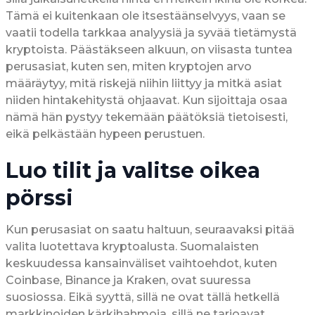
Tämä ei kuitenkaan ole itsestäänselvyys, vaan se
vaatii todella tarkkaa analyysiä ja syvää tietämystä
kryptoista. Päästäkseen alkuun, on viisasta tuntea
perusasiat, kuten sen, miten kryptojen arvo
määräytyy, mitä riskejä niihin liittyy ja mitkä asiat
niiden hintakehitystä ohjaavat. Kun sijoittaja osaa
nämä hän pystyy tekemään päätöksiä tietoisesti,
eikä pelkästään hypeen perustuen.
Luo tilit ja valitse oikea
pörssi
Kun perusasiat on saatu haltuun, seuraavaksi pitää
valita luotettava kryptoalusta. Suomalaisten
keskuudessa kansainväliset vaihtoehdot, kuten
Coinbase, Binance ja Kraken, ovat suuressa
suosiossa. Eikä syyttä, sillä ne ovat tällä hetkellä
markkinoiden kärkihahmoja, sillä ne tarjoavat