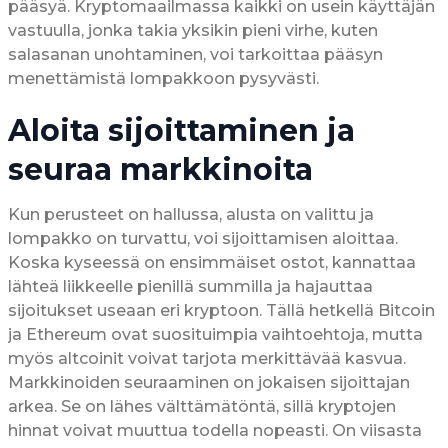
pääsyä. Kryptomaailmassa kaikki on usein käyttäjän
vastuulla, jonka takia yksikin pieni virhe, kuten
salasanan unohtaminen, voi tarkoittaa pääsyn
menettämistä lompakkoon pysyvästi.
Aloita sijoittaminen ja
seuraa markkinoita
Kun perusteet on hallussa, alusta on valittu ja
lompakko on turvattu, voi sijoittamisen aloittaa.
Koska kyseessä on ensimmäiset ostot, kannattaa
lähteä liikkeelle pienillä summilla ja hajauttaa
sijoitukset useaan eri kryptoon. Tällä hetkellä Bitcoin
ja Ethereum ovat suosituimpia vaihtoehtoja, mutta
myös altcoinit voivat tarjota merkittävää kasvua.
Markkinoiden seuraaminen on jokaisen sijoittajan
arkea. Se on lähes välttämätöntä, sillä kryptojen
hinnat voivat muuttua todella nopeasti. On viisasta