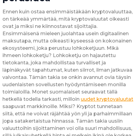
Ennen kuin ostaa ensimmäistäkään kryptovaluuttaa,
on tärkeää ymmärtää, mitä kryptovaluutat oikeasti
ovat ja miksi ne kiinnostavat sijoittajia.
Ensimmäisenä mieleen juolahtaa usein digitaalinen
maksutapa, mutta oikeasti kyseessä on kokonainen
ekosysteemi, joka perustuu lohkoketjuun. Mikä
ihmeen lohkoketju? Lohkoketju on hajautettu
tietokanta, joka mahdollistaa turvalliset ja
läpinäkyvät tapahtumat, kuten siirrot, ilman jatkuvaa
valvontaa. Tämän takia se onkin avannut ovia täysin
uudenlaisten sovellusten hyödyntämiseen monilla
toimialoilla. Monet suomalaiset seuraavat tällä
hetkellä todella tarkasti, milloin
uudet kryptovaluutat
saapuvat markkinoille. Miksi? Kryptot tunnetaan
siitä, että ne voivat räjähtää yön yli ja parhaimmillaan
jopa satakertaistua hinnassa. Tämän takia uusiin
valuuttoihin sijoittaminen voi olla suuri mahdollisuus,
sillä julkaisuhetkellä hinta ei melkein ikinä ole korkea.