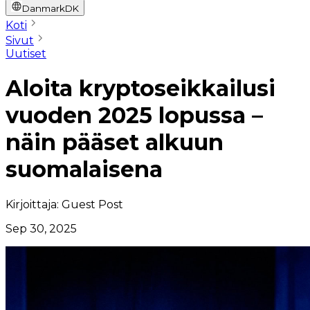
Danmark
DK
Koti
Sivut
Uutiset
Aloita kryptoseikkailusi
vuoden 2025 lopussa –
näin pääset alkuun
suomalaisena
Kirjoittaja:
Guest Post
Sep 30, 2025