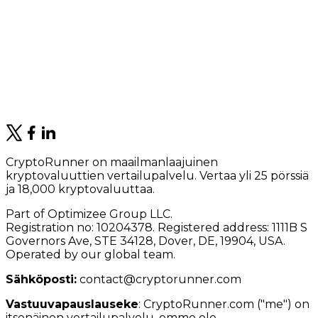
CryptoRunner on maailmanlaajuinen
kryptovaluuttien vertailupalvelu. Vertaa yli 25 pörssiä
ja 18,000 kryptovaluuttaa.
Part of Optimizee Group LLC.
Registration no: 10204378. Registered address: 1111B S
Governors Ave, STE 34128, Dover, DE, 19904, USA.
Operated by our global team.
Sähköposti:
contact@cryptorunner.com
Vastuuvapauslauseke
:
CryptoRunner.com ("me") on
itsenäinen vertailupalvelu, emme ole