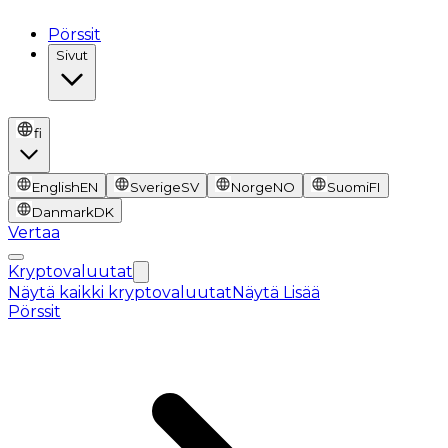
Pörssit
Sivut
fi
English
EN
Sverige
SV
Norge
NO
Suomi
FI
Danmark
DK
Vertaa
Kryptovaluutat
Näytä kaikki kryptovaluutat
Näytä Lisää
Pörssit