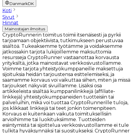
Danmark
DK
Koti
Sivut
Hinnat
Mainostajan ilmoitus
CryptoRunnerin toimitus toimii itsenäisesti ja pyrkii
tarjoamaan objektiivista, tutkimukseen perustuvaa
sisältöä. Tukeaksemme työtämme ja voidaksemme
jatkossakin tarjota lukijoillemme maksuttomia
resursseja CryptoRunner vastaanottaa korvausta
yrityksiltä, jotka mainostavat verkkosivustollamme.
Voimme tarjota yhteistyökumppaneille maksettuja
sijoituksia heidän tarjoustensa esittelemiseksi, ja
saamamme korvaus voi vaikuttaa siihen, miten ja missä
tarjoukset näkyvät sivuillamme. Lisäksi osa
artikkeleista sisältää kumppanilinkkejä (affiliate-
linkkejä) yhteistyökumppaneiden tuotteisiin tai
palveluihin, mikä voi tuottaa CryptoRunnerille tuloja,
jos klikkaat linkkejä tai teet jonkin toimenpiteen.
Korvaus ei kuitenkaan vaikuta toimituksellisiin
arvioihimme tai luokituksiimme. Tuotteiden
esiintymistä tai sijoittelua verkkosivustollamme ei tule
tulkita hyväksynnäksi tai suositukseksi. CryptoRunner