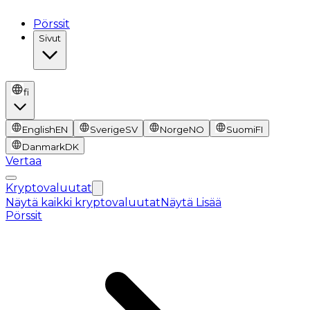
Pörssit
Sivut
fi
English
EN
Sverige
SV
Norge
NO
Suomi
FI
Danmark
DK
Vertaa
Kryptovaluutat
Näytä kaikki kryptovaluutat
Näytä Lisää
Pörssit