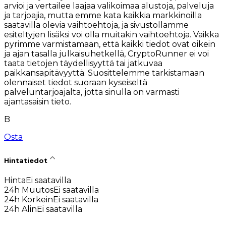
arvioi ja vertailee laajaa valikoimaa alustoja, palveluja
ja tarjoajia, mutta emme kata kaikkia markkinoilla
saatavilla olevia vaihtoehtoja, ja sivustollamme
esiteltyjen lisäksi voi olla muitakin vaihtoehtoja. Vaikka
pyrimme varmistamaan, että kaikki tiedot ovat oikein
ja ajan tasalla julkaisuhetkellä, CryptoRunner ei voi
taata tietojen täydellisyyttä tai jatkuvaa
paikkansapitävyyttä. Suosittelemme tarkistamaan
olennaiset tiedot suoraan kyseiseltä
palveluntarjoajalta, jotta sinulla on varmasti
ajantasaisin tieto.
B
Osta
Hintatiedot
Hinta
Ei saatavilla
24h Muutos
Ei saatavilla
24h Korkein
Ei saatavilla
24h Alin
Ei saatavilla