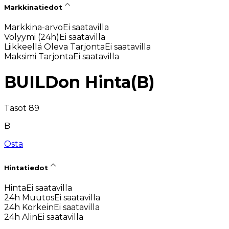
Markkinatiedot
Markkina-arvo
Ei saatavilla
Volyymi (24h)
Ei saatavilla
Liikkeellä Oleva Tarjonta
Ei saatavilla
Maksimi Tarjonta
Ei saatavilla
BUILDon Hinta
(
B
)
Tasot 89
B
Osta
Hintatiedot
Hinta
Ei saatavilla
24h Muutos
Ei saatavilla
24h Korkein
Ei saatavilla
24h Alin
Ei saatavilla