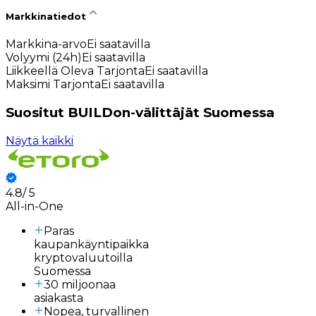
Markkinatiedot
Markkina-arvo
Ei saatavilla
Volyymi (24h)
Ei saatavilla
Liikkeellä Oleva Tarjonta
Ei saatavilla
Maksimi Tarjonta
Ei saatavilla
Suositut BUILDon-välittäjät Suomessa
Näytä kaikki
4.8
/
5
3
All-in-One
Paras
kaupankäyntipaikka
kryptovaluutoilla
Suomessa
30 miljoonaa
asiakasta
Nopea, turvallinen