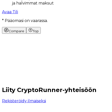
A
ja halvimmat maksut
Avaa Tili
* Pääomasi on vaarassa.
Compare
Top
Liity CryptoRunner-yhteisöön
Rekisteröidy ilmaiseksi