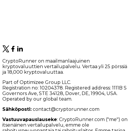
CryptoRunner on maailmanlaajuinen
kryptovaluuttien vertailupalvelu. Vertaa yli 25 pörssiä
ja 18,000 kryptovaluuttaa.
Part of Optimizee Group LLC.
Registration no: 10204378. Registered address: 1111B S
Governors Ave, STE 34128, Dover, DE, 19904, USA.
Operated by our global team.
Sähköposti:
contact@cryptorunner.com
Vastuuvapauslauseke
:
CryptoRunner.com ("me") on
itsenäinen vertailupalvelu, emme ole
rahoitusneuvonantaja tai rahoituslaitos. Emme tarjoa