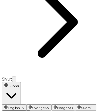
Sivut
Suomi
English
EN
Sverige
SV
Norge
NO
Suomi
FI