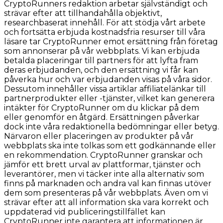
CryptoRunners redaktion arbetar självständigt och
strävar efter att tillhandahålla objektivt,
researchbaserat innehåll. För att stödja vårt arbete
och fortsätta erbjuda kostnadsfria resurser till våra
läsare tar CryptoRunner emot ersättning från företag
som annonserar på vår webbplats. Vi kan erbjuda
betalda placeringar till partners för att lyfta fram
deras erbjudanden, och den ersättning vi får kan
påverka hur och var erbjudanden visas på våra sidor.
Dessutom innehåller vissa artiklar affiliatelänkar till
partnerprodukter eller -tjänster, vilket kan generera
intäkter för CryptoRunner om du klickar på dem
eller genomför en åtgärd. Ersättningen påverkar
dock inte våra redaktionella bedömningar eller betyg.
Närvaron eller placeringen av produkter på vår
webbplats ska inte tolkas som ett godkännande eller
en rekommendation. CryptoRunner granskar och
jämför ett brett urval av plattformar, tjänster och
leverantörer, men vi täcker inte alla alternativ som
finns på marknaden och andra val kan finnas utöver
dem som presenteras på vår webbplats. Även om vi
strävar efter att all information ska vara korrekt och
uppdaterad vid publiceringstillfället kan
CryptoRunner inte garantera att informationen är