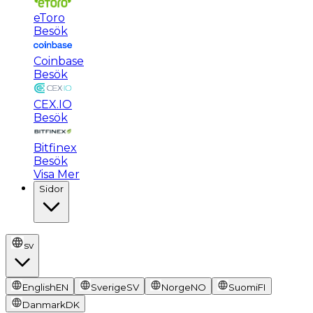
eToro
Besök
Coinbase
Besök
CEX.IO
Besök
Bitfinex
Besök
Visa Mer
Sidor
sv
English
EN
Sverige
SV
Norge
NO
Suomi
FI
Danmark
DK