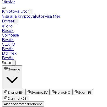
Jämför
Kryptovalutor
Visa alla kryptovalutor
Visa Mer
Börser
eToro
Besök
Coinbase
Besök
CEX.IO
Besök
Bitfinex
Besök
Sidor
Sverige
English
EN
Sverige
SV
Norge
NO
Suomi
FI
Danmark
DK
Annonsörsmeddelande