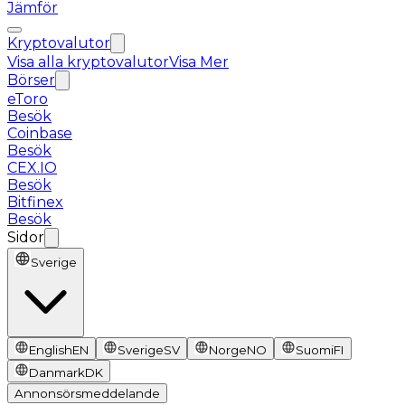
Jämför
Kryptovalutor
Visa alla kryptovalutor
Visa Mer
Börser
eToro
Besök
Coinbase
Besök
CEX.IO
Besök
Bitfinex
Besök
Sidor
Sverige
English
EN
Sverige
SV
Norge
NO
Suomi
FI
Danmark
DK
Annonsörsmeddelande