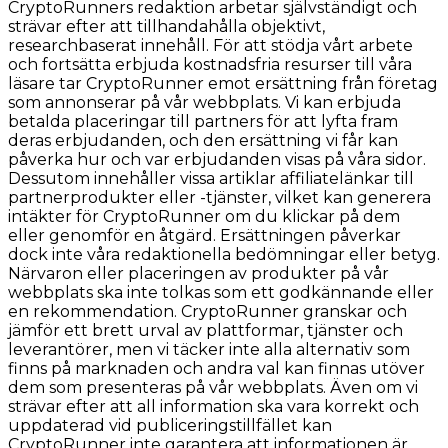
CryptoRunners redaktion arbetar självständigt och
strävar efter att tillhandahålla objektivt,
researchbaserat innehåll. För att stödja vårt arbete
och fortsätta erbjuda kostnadsfria resurser till våra
läsare tar CryptoRunner emot ersättning från företag
som annonserar på vår webbplats. Vi kan erbjuda
betalda placeringar till partners för att lyfta fram
deras erbjudanden, och den ersättning vi får kan
påverka hur och var erbjudanden visas på våra sidor.
Dessutom innehåller vissa artiklar affiliatelänkar till
partnerprodukter eller -tjänster, vilket kan generera
intäkter för CryptoRunner om du klickar på dem
eller genomför en åtgärd. Ersättningen påverkar
dock inte våra redaktionella bedömningar eller betyg.
Närvaron eller placeringen av produkter på vår
webbplats ska inte tolkas som ett godkännande eller
en rekommendation. CryptoRunner granskar och
jämför ett brett urval av plattformar, tjänster och
leverantörer, men vi täcker inte alla alternativ som
finns på marknaden och andra val kan finnas utöver
dem som presenteras på vår webbplats. Även om vi
strävar efter att all information ska vara korrekt och
uppdaterad vid publiceringstillfället kan
CryptoRunner inte garantera att informationen är