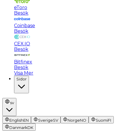
eToro
Besök
Coinbase
Besök
CEX.IO
Besök
Bitfinex
Besök
Visa Mer
Sidor
sv
English
EN
Sverige
SV
Norge
NO
Suomi
FI
Danmark
DK