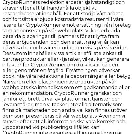
CryptoRunners redaktion arbetar självständigt och
strävar efter att tillhandahålla objektivt,
researchbaserat innehåll. För att stödja vårt arbete
och fortsätta erbjuda kostnadsfria resurser till våra
läsare tar CryptoRunner emot ersättning från företag
som annonserar på vår webbplats. Vi kan erbjuda
betalda placeringar till partners för att lyfta fram
deras erbjudanden, och den ersättning vi får kan
påverka hur och var erbjudanden visas på våra sidor.
Dessutom innehåller vissa artiklar affiliatelänkar till
partnerprodukter eller -tjänster, vilket kan generera
intäkter för CryptoRunner om du klickar på dem
eller genomför en åtgärd. Ersättningen påverkar
dock inte våra redaktionella bedömningar eller betyg.
Närvaron eller placeringen av produkter på vår
webbplats ska inte tolkas som ett godkännande eller
en rekommendation. CryptoRunner granskar och
jämför ett brett urval av plattformar, tjänster och
leverantörer, men vi täcker inte alla alternativ som
finns på marknaden och andra val kan finnas utöver
dem som presenteras på vår webbplats. Även om vi
strävar efter att all information ska vara korrekt och
uppdaterad vid publiceringstillfället kan
CryptoRunner inte garantera att informationen är