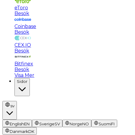
eToro
Besök
Coinbase
Besök
CEX.IO
Besök
Bitfinex
Besök
Visa Mer
Sidor
sv
English
EN
Sverige
SV
Norge
NO
Suomi
FI
Danmark
DK