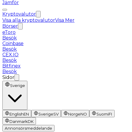
Jämför
Kryptovalutor
Visa alla kryptovalutor
Visa Mer
Börser
eToro
Besök
Coinbase
Besök
CEX.IO
Besök
Bitfinex
Besök
Sidor
Sverige
English
EN
Sverige
SV
Norge
NO
Suomi
FI
Danmark
DK
Annonsörsmeddelande