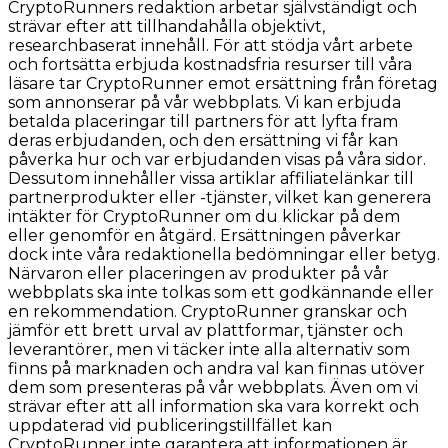
CryptoRunners redaktion arbetar självständigt och
strävar efter att tillhandahålla objektivt,
researchbaserat innehåll. För att stödja vårt arbete
och fortsätta erbjuda kostnadsfria resurser till våra
läsare tar CryptoRunner emot ersättning från företag
som annonserar på vår webbplats. Vi kan erbjuda
betalda placeringar till partners för att lyfta fram
deras erbjudanden, och den ersättning vi får kan
påverka hur och var erbjudanden visas på våra sidor.
Dessutom innehåller vissa artiklar affiliatelänkar till
partnerprodukter eller -tjänster, vilket kan generera
intäkter för CryptoRunner om du klickar på dem
eller genomför en åtgärd. Ersättningen påverkar
dock inte våra redaktionella bedömningar eller betyg.
Närvaron eller placeringen av produkter på vår
webbplats ska inte tolkas som ett godkännande eller
en rekommendation. CryptoRunner granskar och
jämför ett brett urval av plattformar, tjänster och
leverantörer, men vi täcker inte alla alternativ som
finns på marknaden och andra val kan finnas utöver
dem som presenteras på vår webbplats. Även om vi
strävar efter att all information ska vara korrekt och
uppdaterad vid publiceringstillfället kan
CryptoRunner inte garantera att informationen är