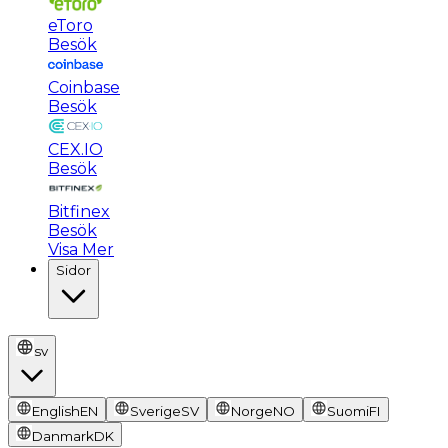
eToro
Besök
Coinbase
Besök
CEX.IO
Besök
Bitfinex
Besök
Visa Mer
Sidor
sv
English
EN
Sverige
SV
Norge
NO
Suomi
FI
Danmark
DK