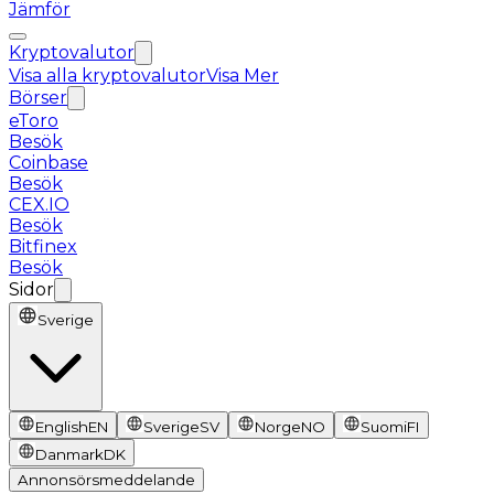
Jämför
Kryptovalutor
Visa alla kryptovalutor
Visa Mer
Börser
eToro
Besök
Coinbase
Besök
CEX.IO
Besök
Bitfinex
Besök
Sidor
Sverige
English
EN
Sverige
SV
Norge
NO
Suomi
FI
Danmark
DK
Annonsörsmeddelande