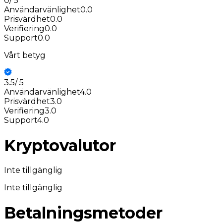
0
/
5
Användarvänlighet
0.0
Prisvärdhet
0.0
Verifiering
0.0
Support
0.0
Vårt betyg
3.5
/
5
Användarvänlighet
4.0
Prisvärdhet
3.0
Verifiering
3.0
Support
4.0
Kryptovalutor
Inte tillgänglig
Inte tillgänglig
Betalningsmetoder