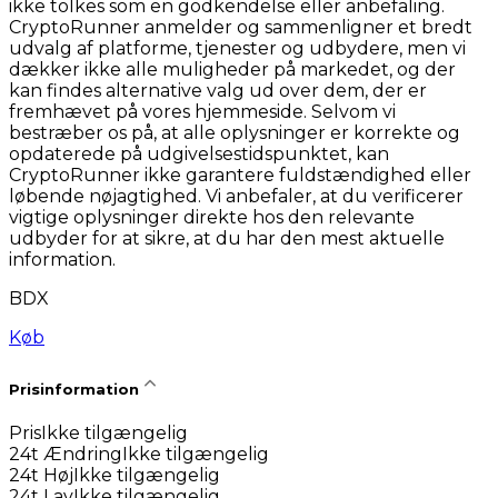
ikke tolkes som en godkendelse eller anbefaling.
CryptoRunner anmelder og sammenligner et bredt
udvalg af platforme, tjenester og udbydere, men vi
dækker ikke alle muligheder på markedet, og der
kan findes alternative valg ud over dem, der er
fremhævet på vores hjemmeside. Selvom vi
bestræber os på, at alle oplysninger er korrekte og
opdaterede på udgivelsestidspunktet, kan
CryptoRunner ikke garantere fuldstændighed eller
løbende nøjagtighed. Vi anbefaler, at du verificerer
vigtige oplysninger direkte hos den relevante
udbyder for at sikre, at du har den mest aktuelle
information.
BDX
Køb
Prisinformation
Pris
Ikke tilgængelig
24t Ændring
Ikke tilgængelig
24t Høj
Ikke tilgængelig
24t Lav
Ikke tilgængelig