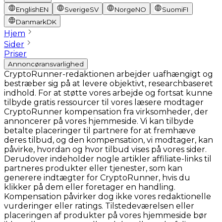
English
EN
Sverige
SV
Norge
NO
Suomi
FI
Danmark
DK
Hjem
Sider
Priser
Annoncøransvarlighed
CryptoRunner-redaktionen arbejder uafhængigt og
bestræber sig på at levere objektivt, researchbaseret
indhold. For at støtte vores arbejde og fortsat kunne
tilbyde gratis ressourcer til vores læsere modtager
CryptoRunner kompensation fra virksomheder, der
annoncerer på vores hjemmeside. Vi kan tilbyde
betalte placeringer til partnere for at fremhæve
deres tilbud, og den kompensation, vi modtager, kan
påvirke, hvordan og hvor tilbud vises på vores sider.
Derudover indeholder nogle artikler affiliate-links til
partneres produkter eller tjenester, som kan
generere indtægter for CryptoRunner, hvis du
klikker på dem eller foretager en handling.
Kompensation påvirker dog ikke vores redaktionelle
vurderinger eller ratings. Tilstedeværelsen eller
placeringen af produkter på vores hjemmeside bør