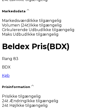
Markedsdata
Markedsværdi
Ikke tilgængelig
Volumen (24t)
Ikke tilgængelig
Cirkulerende Udbud
Ikke tilgængelig
Maks Udbud
Ikke tilgængelig
Beldex Pris
(
BDX
)
Rang 83
BDX
Køb
Prisinformation
Pris
Ikke tilgængelig
24t Ændring
Ikke tilgængelig
24t Høj
Ikke tilgængelig