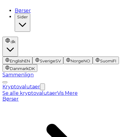
Børser
Sider
dk
English
EN
Sverige
SV
Norge
NO
Suomi
FI
Danmark
DK
Sammenlign
Kryptovalutaer
Se alle kryptovalutaer
Vis Mere
Børser