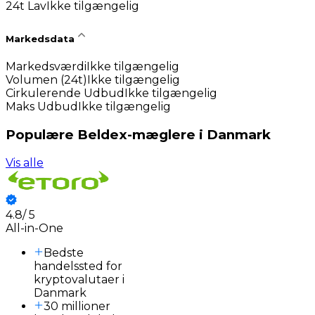
24t Lav
Ikke tilgængelig
Markedsdata
Markedsværdi
Ikke tilgængelig
Volumen (24t)
Ikke tilgængelig
Cirkulerende Udbud
Ikke tilgængelig
Maks Udbud
Ikke tilgængelig
Populære Beldex-mæglere i Danmark
Vis alle
4.8
/
5
3
All-in-One
Bedste
handelssted for
kryptovalutaer i
Danmark
30 millioner