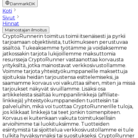
Danmark
DK
Koti
Sivut
Hinnat
Mainostajan ilmoitus
CryptoRunnerin toimitus toimii itsenäisesti ja pyrkii
tarjoamaan objektiivista, tutkimukseen perustuvaa
sisältöä. Tukeaksemme työtämme ja voidaksemme
jatkossakin tarjota lukijoillemme maksuttomia
resursseja CryptoRunner vastaanottaa korvausta
yrityksiltä, jotka mainostavat verkkosivustollamme.
Voimme tarjota yhteistyökumppaneille maksettuja
sijoituksia heidän tarjoustensa esittelemiseksi, ja
saamamme korvaus voi vaikuttaa siihen, miten ja missä
tarjoukset näkyvät sivuillamme. Lisäksi osa
artikkeleista sisältää kumppanilinkkejä (affiliate-
linkkejä) yhteistyökumppaneiden tuotteisiin tai
palveluihin, mikä voi tuottaa CryptoRunnerille tuloja,
jos klikkaat linkkejä tai teet jonkin toimenpiteen.
Korvaus ei kuitenkaan vaikuta toimituksellisiin
arvioihimme tai luokituksiimme. Tuotteiden
esiintymistä tai sijoittelua verkkosivustollamme ei tule
tulkita hyväksynnäksi tai suositukseksi. CryptoRunner