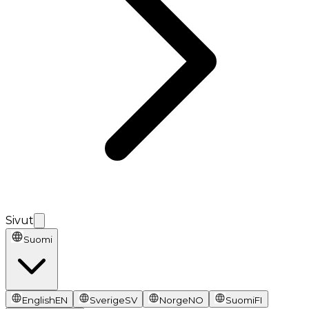
Sivut
Suomi
English
EN
Sverige
SV
Norge
NO
Suomi
FI