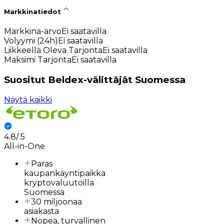
Markkinatiedot
Markkina-arvo
Ei saatavilla
Volyymi (24h)
Ei saatavilla
Liikkeellä Oleva Tarjonta
Ei saatavilla
Maksimi Tarjonta
Ei saatavilla
Suositut Beldex-välittäjät Suomessa
Näytä kaikki
4.8
/
5
3
All-in-One
Paras
kaupankäyntipaikka
kryptovaluutoilla
Suomessa
30 miljoonaa
asiakasta
Nopea, turvallinen