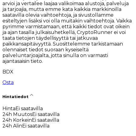
arvioi ja vertailee laajaa valikoimaa alustoja, palveluja
ja tarjoajia, mutta emme kata kaikkia markkinoilla
saatavilla olevia vaihtoehtoja, ja sivustollamme
esiteltyjen lisäksi voi olla muitakin vaihtoehtoja. Vaikka
pyrimme varmistamaan, että kaikki tiedot ovat oikein
ja ajan tasalla julkaisuhetkellä, CryptoRunner ei voi
taata tietojen täydellisyyttä tai jatkuvaa
paikkansapitävyyttä. Suosittelemme tarkistamaan
olennaiset tiedot suoraan kyseiseltä
palveluntarjoajalta, jotta sinulla on varmasti
ajantasaisin tieto.
BDX
Osta
Hintatiedot
Hinta
Ei saatavilla
24h Muutos
Ei saatavilla
24h Korkein
Ei saatavilla
24h Alin
Ei saatavilla