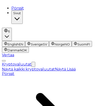
Pörssit
Sivut
fi
English
EN
Sverige
SV
Norge
NO
Suomi
FI
Danmark
DK
Vertaa
Kryptovaluutat
Näytä kaikki kryptovaluutat
Näytä Lisää
Pörssit