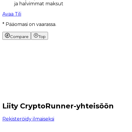
A
ja halvimmat maksut
Avaa Tili
* Pääomasi on vaarassa.
Compare
Top
Liity CryptoRunner-yhteisöön
Rekisteröidy ilmaiseksi