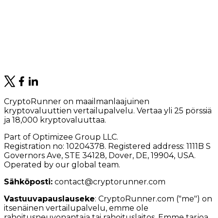
CryptoRunner on maailmanlaajuinen
kryptovaluuttien vertailupalvelu. Vertaa yli 25 pörssiä
ja 18,000 kryptovaluuttaa.
Part of Optimizee Group LLC.
Registration no: 10204378. Registered address: 1111B S
Governors Ave, STE 34128, Dover, DE, 19904, USA.
Operated by our global team.
Sähköposti:
contact@cryptorunner.com
Vastuuvapauslauseke
:
CryptoRunner.com ("me") on
itsenäinen vertailupalvelu, emme ole
rahoitusneuvonantaja tai rahoituslaitos. Emme tarjoa