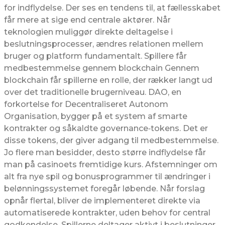
for indflydelse. Der ses en tendens til, at fællesskabet
får mere at sige end centrale aktører. Når
teknologien muliggør direkte deltagelse i
beslutningsprocesser, ændres relationen mellem
bruger og platform fundamentalt. Spillere får
medbestemmelse gennem blockchain Gennem
blockchain får spillerne en rolle, der rækker langt ud
over det traditionelle brugerniveau. DAO, en
forkortelse for Decentraliseret Autonom
Organisation, bygger på et system af smarte
kontrakter og såkaldte governance‑tokens. Det er
disse tokens, der giver adgang til medbestemmelse.
Jo flere man besidder, desto større indflydelse får
man på casinoets fremtidige kurs. Afstemninger om
alt fra nye spil og bonusprogrammer til ændringer i
belønningssystemet foregår løbende. Når forslag
opnår flertal, bliver de implementeret direkte via
automatiserede kontrakter, uden behov for central
godkendelse. Spillerne deltager aktivt i beslutninger