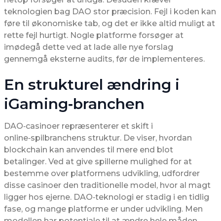
teknologien bag DAO stor præcision. Fejl i koden kan
føre til økonomiske tab, og det er ikke altid muligt at
rette fejl hurtigt. Nogle platforme forsøger at
imødegå dette ved at lade alle nye forslag
gennemgå eksterne audits, før de implementeres.
En strukturel ændring i
iGaming‑branchen
DAO‑casinoer repræsenterer et skift i
online‑spilbranchens struktur. De viser, hvordan
blockchain kan anvendes til mere end blot
betalinger. Ved at give spillerne mulighed for at
bestemme over platformens udvikling, udfordrer
disse casinoer den traditionelle model, hvor al magt
ligger hos ejerne. DAO‑teknologi er stadig i en tidlig
fase, og mange platforme er under udvikling. Men
modellen har potentiale til at ændre hele måden,