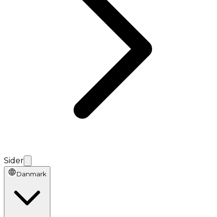
Sider
Danmark