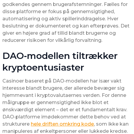
godkendes gennem brugerafstemninger. Fælles for
disse platforme er fokus på gennemsigtighed,
automatisering og aktiv spillerinddragelse. Hver
beslutning er dokumenteret og kan efterprøves. Det
giver en højere grad af tillid blandt brugerne og
reducerer risikoen for vilkårlig forvaltning.
DAO‑modellen tiltrækker
kryptoentusiaster
Casinoer baseret på DAO‑modellen har især vakt
interesse blandt brugere, der allerede bevæger sig
hjemmevant i kryptovalutaernes verden. For denne
målgruppe er gennemsigtighed ikke blot et
ønskværdigt element – det er et fundamentalt krav.
DAO‑platforme imødekommer dette behov ved at
strukturere
hele driften omkring kode
, som ikke kan
manipuleres af enkeltpersoner eller lukkede kredse.