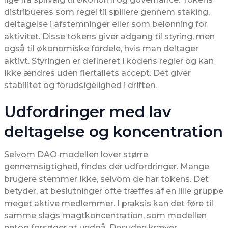
distribueres som regel til spillere gennem staking,
deltagelse i afstemninger eller som belønning for
aktivitet. Disse tokens giver adgang til styring, men
også til økonomiske fordele, hvis man deltager
aktivt. Styringen er defineret i kodens regler og kan
ikke ændres uden flertallets accept. Det giver
stabilitet og forudsigelighed i driften.
Udfordringer med lav
deltagelse og koncentration
Selvom DAO‑modellen lover større
gennemsigtighed, findes der udfordringer. Mange
brugere stemmer ikke, selvom de har tokens. Det
betyder, at beslutninger ofte træffes af en lille gruppe
meget aktive medlemmer. I praksis kan det føre til
samme slags magtkoncentration, som modellen
netop forsøger at undgå. Desuden kræver